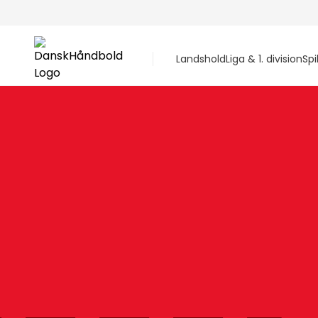
Landshold
Liga & 1. division
Spi