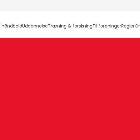
l håndbold
Uddannelse
Træning & forskning
Til foreninger
Regler
O