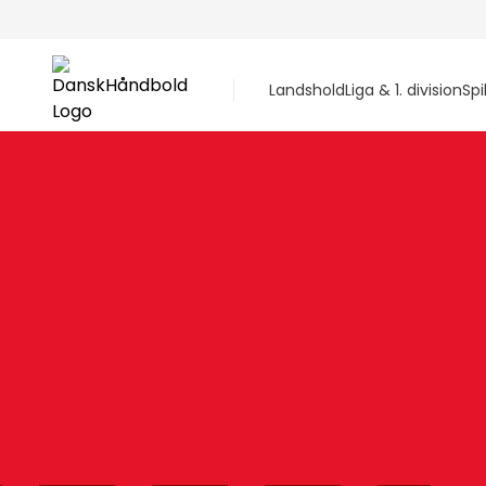
Landshold
Liga & 1. division
Spi