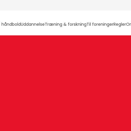
l håndbold
Uddannelse
Træning & forskning
Til foreninger
Regler
O