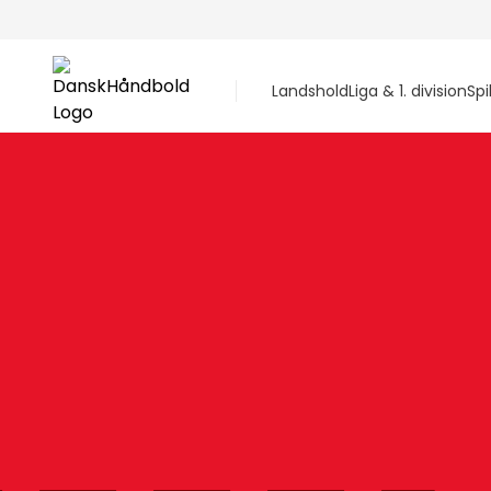
Landshold
Liga & 1. division
Spi