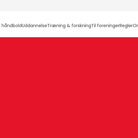
l håndbold
Uddannelse
Træning & forskning
Til foreninger
Regler
O