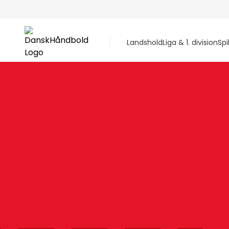
Landshold
Liga & 1. division
Spi