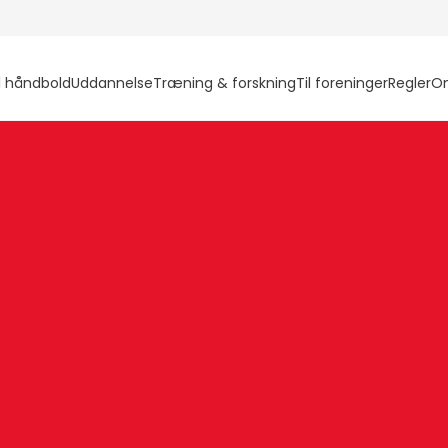
l håndbold
Uddannelse
Træning & forskning
Til foreninger
Regler
O