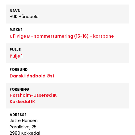
NAVN
HUK Håndbold
RÆKKE
U11 Pige B - sommerturnering (15-16) - kortbane
PULJE
Pulje 1
FORBUND
DanskHåndbold Øst
FORENING
Hørsholm-Usserød IK
Kokkedal IK
ADRESSE
Jette Hansen
Parallelvej 25
2980 Kokkedal