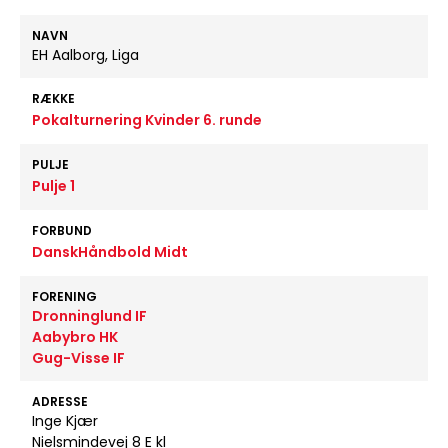
NAVN
EH Aalborg, Liga
RÆKKE
Pokalturnering Kvinder 6. runde
PULJE
Pulje 1
FORBUND
DanskHåndbold Midt
FORENING
Dronninglund IF
Aabybro HK
Gug-Visse IF
ADRESSE
Inge Kjær
Nielsmindevej 8 E kl