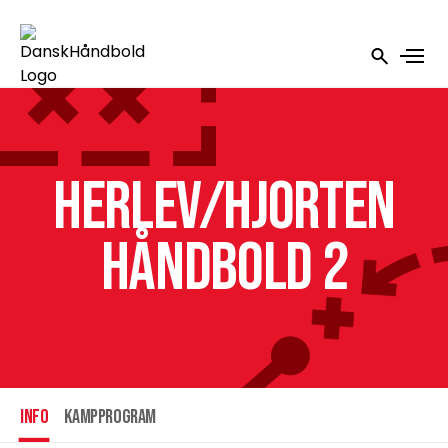
Herlev/Hjorten
Håndbold 2
INFO
Kampprogram