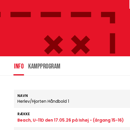
INFO
Kampprogram
NAVN
Herlev/Hjorten Håndbold 1
RÆKKE
Beach, U-11D den 17.05.26 på Ishøj - (årgang 15-16)