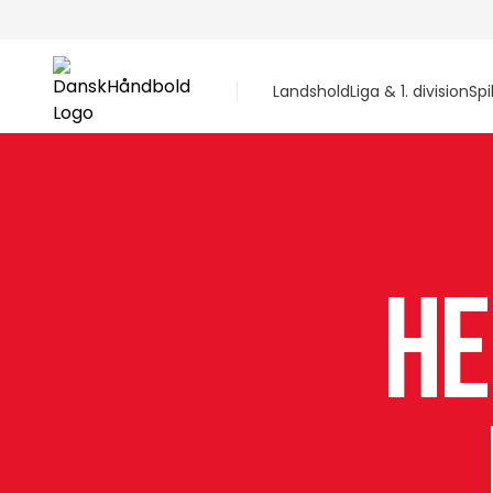
Landshold
Liga & 1. division
Spi
He