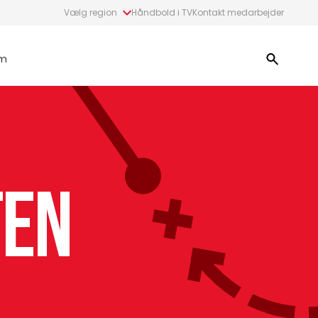
Vælg region
Håndbold i TV
Kontakt medarbejder
m
ten
1