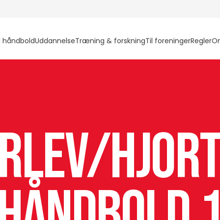
l håndbold
Uddannelse
Træning & forskning
Til foreninger
Regler
O
rlev/Hjor
Håndbold 