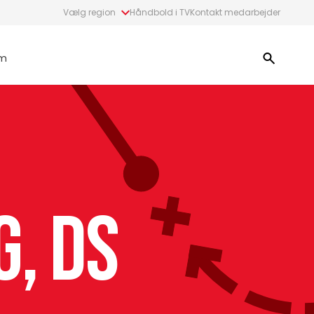
Vælg region
Håndbold i TV
Kontakt medarbejder
m
g, DS