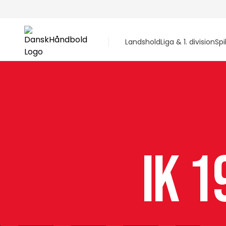
Landshold
Liga & 1. division
Spi
IK 1