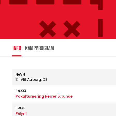
INFO
Kampprogram
NAVN
IK 1919 Aalborg, DS
RÆKKE
Pokalturnering Herrer 5. runde
PULJE
Pulje 1