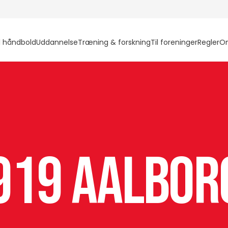
l håndbold
Uddannelse
Træning & forskning
Til foreninger
Regler
O
919 Aalbor