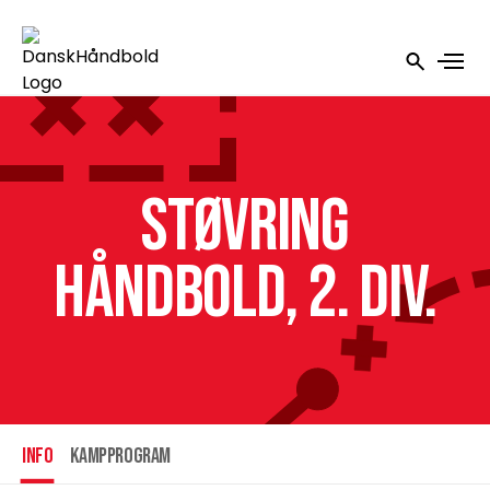
Støvring
Håndbold, 2. div.
INFO
Kampprogram