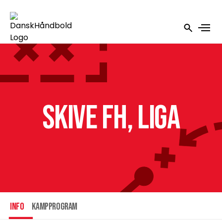
Skive fH, Liga
INFO
Kampprogram