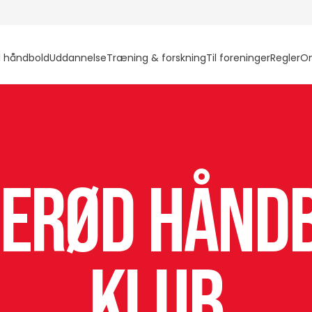
l håndbold
Uddannelse
Træning & forskning
Til foreninger
Regler
O
lerød Hånd
Klub