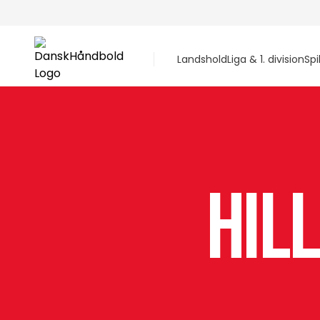
Landshold
Liga & 1. division
Spi
Hil