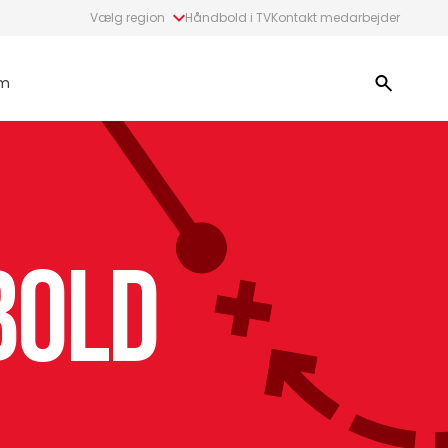
Vælg region
Håndbold i TV
Kontakt medarbejder
m
bold