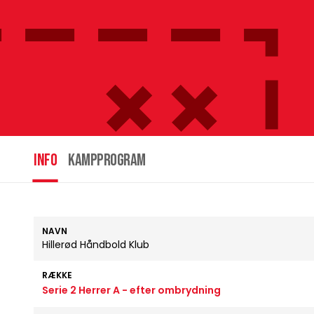
INFO
Kampprogram
NAVN
Hillerød Håndbold Klub
RÆKKE
Serie 2 Herrer A - efter ombrydning