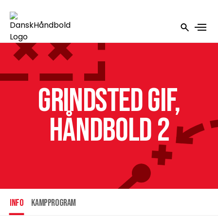
Grindsted GIF,
Håndbold 2
INFO
Kampprogram