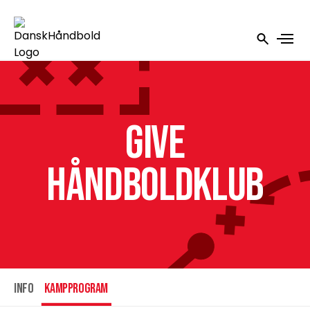
Give
Håndboldklub
INFO
Kampprogram