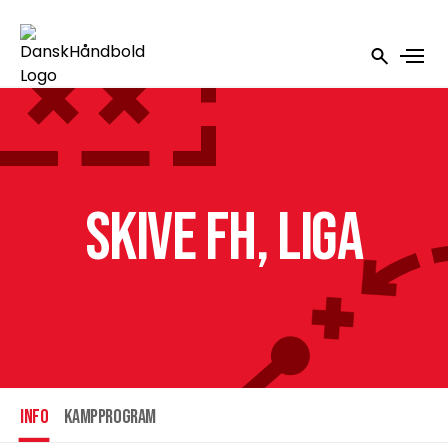
Skive fH, Liga
INFO
Kampprogram