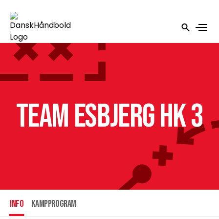
Team Esbjerg HK 3
INFO
Kampprogram