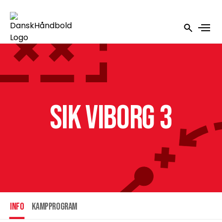
SIK Viborg 3
INFO
Kampprogram