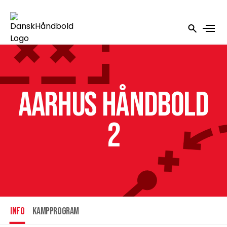
Aarhus Håndbold
2
INFO
Kampprogram