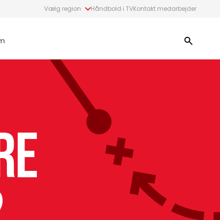
Vælg region
Håndbold i TV
Kontakt medarbejder
m
re
2