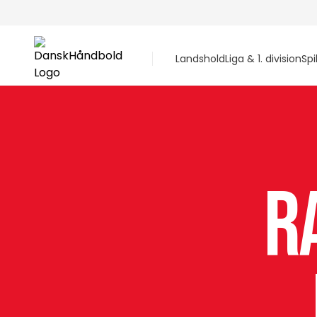
Landshold
Liga & 1. division
Spi
R