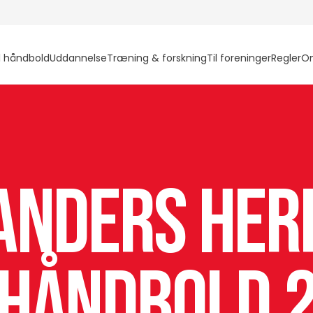
l håndbold
Uddannelse
Træning & forskning
Til foreninger
Regler
O
anders Her
Håndbold 