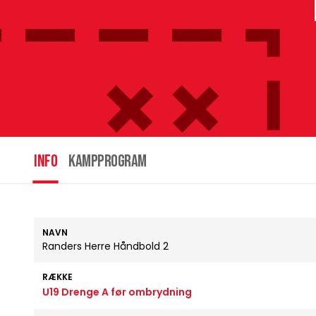
INFO
Kampprogram
NAVN
Randers Herre Håndbold 2
RÆKKE
U19 Drenge A før ombrydning