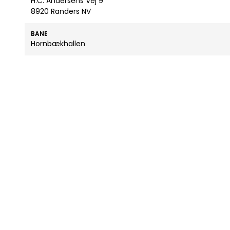
H.C. Andersens Vej 9
8920 Randers NV
BANE
Hornbækhallen