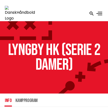
Lyngby HK (Serie 2
Damer)
INFO
Kampprogram