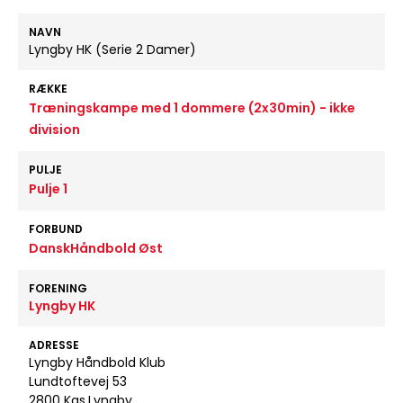
NAVN
Lyngby HK (Serie 2 Damer)
RÆKKE
Træningskampe med 1 dommere (2x30min) - ikke
division
PULJE
Pulje 1
FORBUND
DanskHåndbold Øst
FORENING
Lyngby HK
ADRESSE
Lyngby Håndbold Klub
Lundtoftevej 53
2800 Kgs.Lyngby