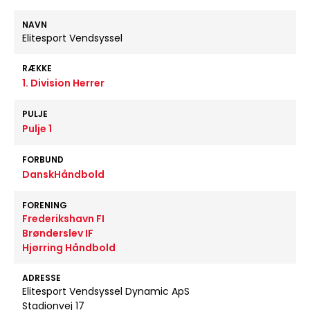
NAVN
Elitesport Vendsyssel
RÆKKE
1. Division Herrer
PULJE
Pulje 1
FORBUND
DanskHåndbold
FORENING
Frederikshavn FI
Brønderslev IF
Hjørring Håndbold
ADRESSE
Elitesport Vendsyssel Dynamic ApS
Stadionvej 17