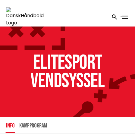
Elitesport
Vendsyssel
INFO
Kampprogram