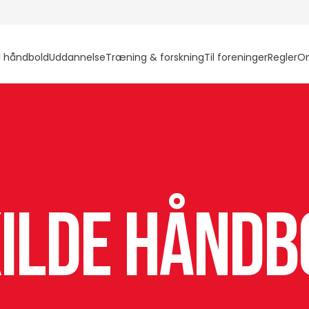
l håndbold
Uddannelse
Træning & forskning
Til foreninger
Regler
O
ilde Håndb