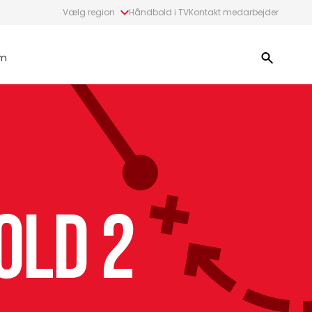
Vælg region
Håndbold i TV
Kontakt medarbejder
m
old 2