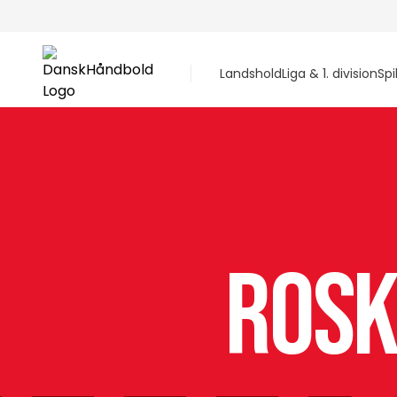
Landshold
Liga & 1. division
Spi
Rosk