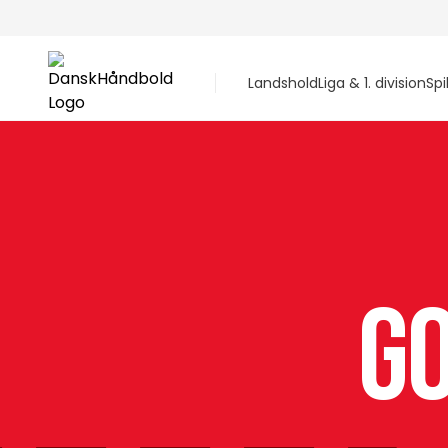
Landshold
Liga & 1. division
Spi
GO