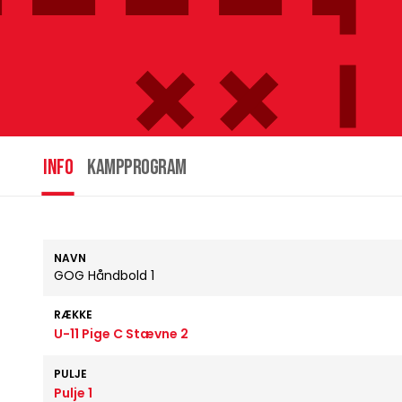
INFO
Kampprogram
NAVN
GOG Håndbold 1
RÆKKE
U-11 Pige C Stævne 2
PULJE
Pulje 1