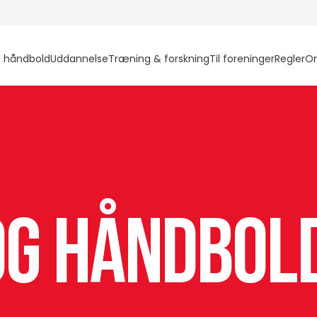
l håndbold
Uddannelse
Træning & forskning
Til foreninger
Regler
O
G Håndbol