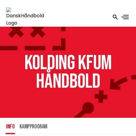
Kolding KFUM
Håndbold
INFO
Kampprogram