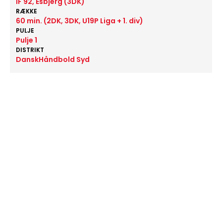
IF 92, Esbjerg (3DK)
RÆKKE
60 min. (2DK, 3DK, U19P Liga + 1. div)
PULJE
Pulje 1
DISTRIKT
DanskHåndbold Syd