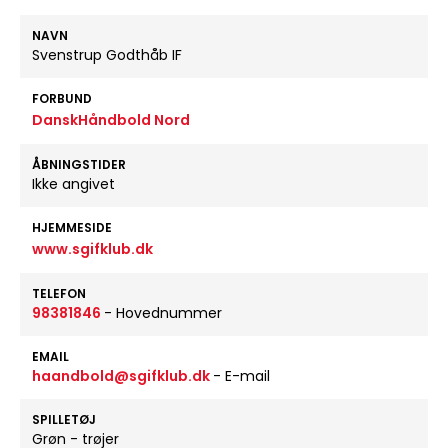
NAVN
Svenstrup Godthåb IF
FORBUND
DanskHåndbold Nord
ÅBNINGSTIDER
Ikke angivet
HJEMMESIDE
www.sgifklub.dk
TELEFON
98381846
- Hovednummer
EMAIL
haandbold@sgifklub.dk
- E-mail
SPILLETØJ
Grøn - trøjer