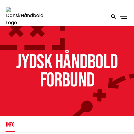
Jydsk Håndbold
Forbund
INFO