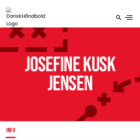
Josefine Kusk
Jensen
INFO