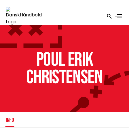
Poul Erik
Christensen
INFO