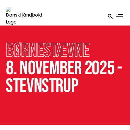
Børnestævne
8. november 2025 -
Stevnstrup