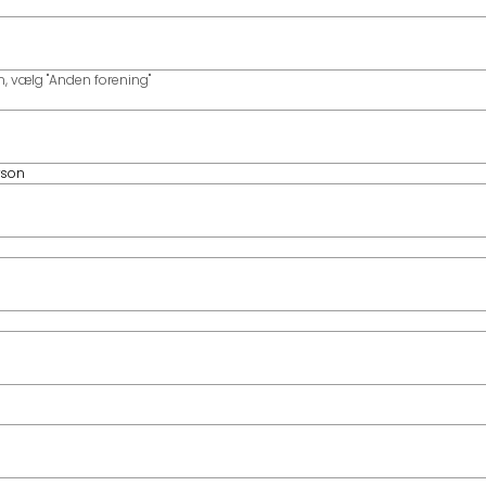
en, vælg "Anden forening"
rson