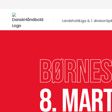
Landshold
Liga & 1. division
Spi
Børne
8. mart