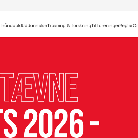
l håndbold
Uddannelse
Træning & forskning
Til foreninger
Regler
O
stævne
s 2026 -