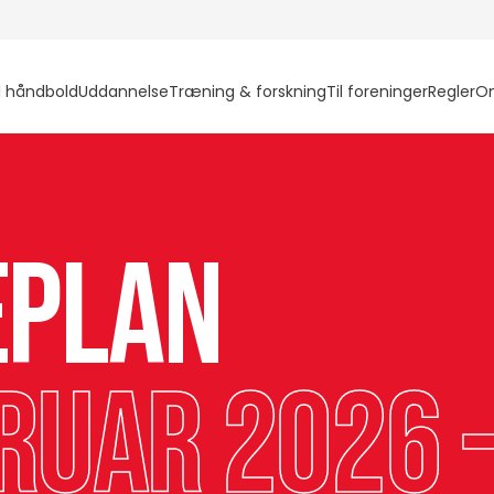
l håndbold
Uddannelse
Træning & forskning
Til foreninger
Regler
O
eplan
ruar 2026 