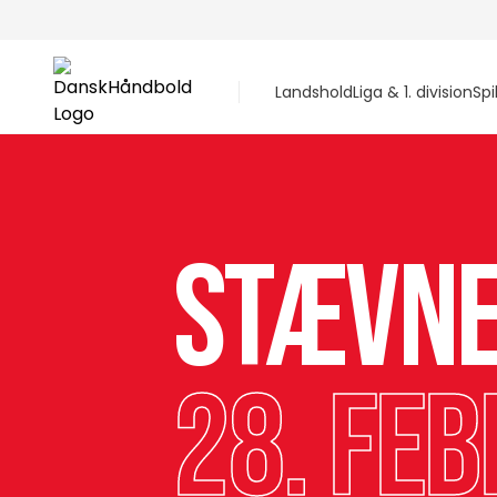
Landshold
Liga & 1. division
Spi
Stævn
28. feb