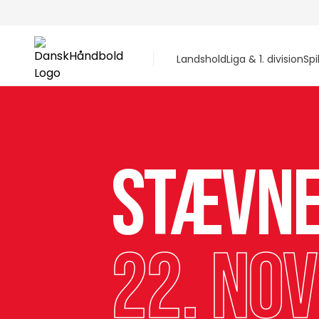
Landshold
Liga & 1. division
Spi
Stævn
22. no