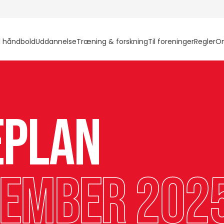
l håndbold
Uddannelse
Træning & forskning
Til foreninger
Regler
O
eplan
vember 2025