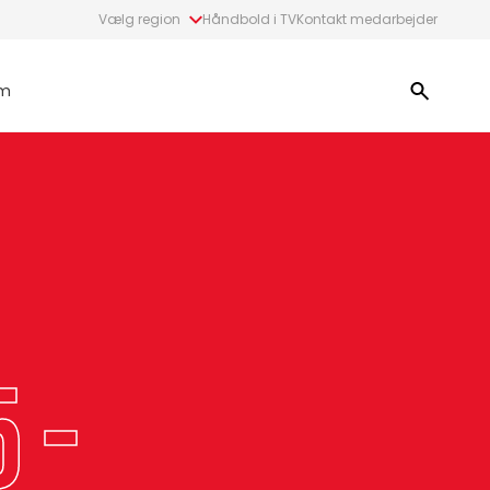
Vælg region
Håndbold i TV
Kontakt medarbejder
m
 -