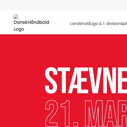
Landshold
Liga & 1. division
Spi
Stævn
21. mar