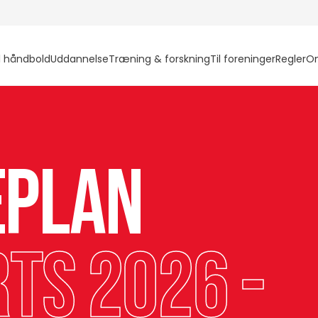
l håndbold
Uddannelse
Træning & forskning
Til foreninger
Regler
O
eplan
ts 2026 -