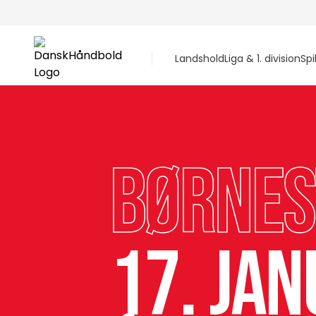
Landshold
Liga & 1. division
Spi
Børne
17. jan