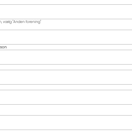
en, vælg "Anden forening"
rson