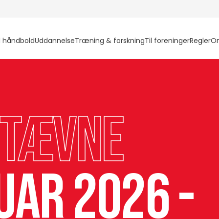
l håndbold
Uddannelse
Træning & forskning
Til foreninger
Regler
O
stævne
uar 2026 -