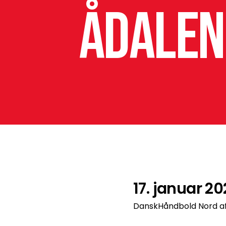
Ådalen
17. januar 2
DanskHåndbold Nord af