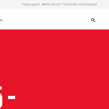
Vælg region
Håndbold i TV
Kontakt medarbejder
m
 -