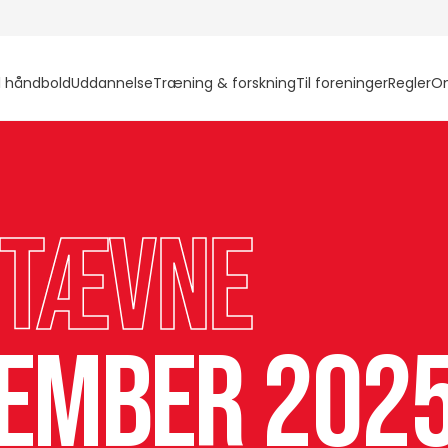
l håndbold
Uddannelse
Træning & forskning
Til foreninger
Regler
O
stævne
cember 2025