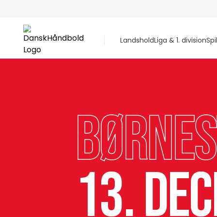
Landshold
Liga & 1. division
Spi
Børne
13. de