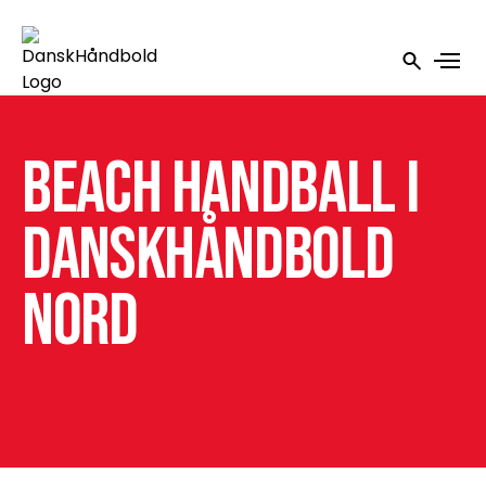
Beach Handball i
DanskHåndbold
Nord