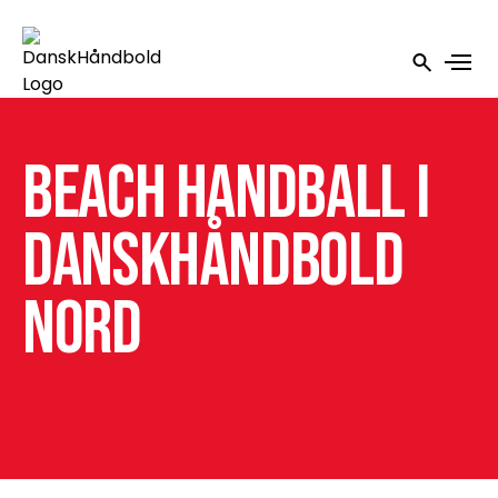
Beach Handball i
DanskHåndbold
Nord