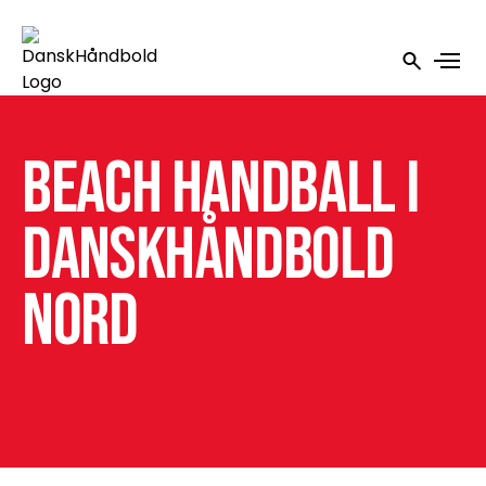
Beach Handball i
DanskHåndbold
Nord