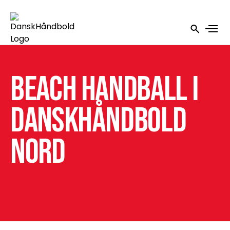
Beach Handball i
DanskHåndbold
Nord