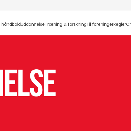
l håndbold
Uddannelse
Træning & forskning
Til foreninger
Regler
O
else