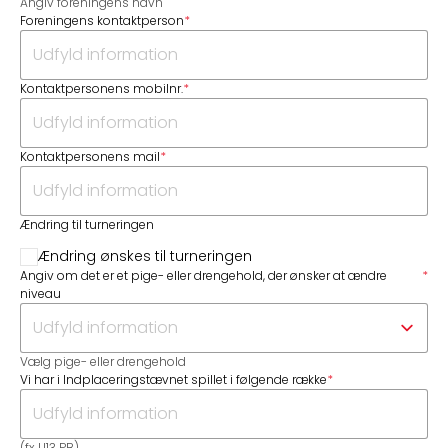
Angiv foreningens navn
Foreningens kontaktperson
*
Kontaktpersonens mobilnr.
*
Kontaktpersonens mail
*
Ændring til turneringen
Ændring ønskes til turneringen
Angiv om det er et pige- eller drengehold, der ønsker at ændre
*
niveau
Vælg pige- eller drengehold
Vi har i Indplaceringstævnet spillet i følgende række
*
(fx U13 PB)