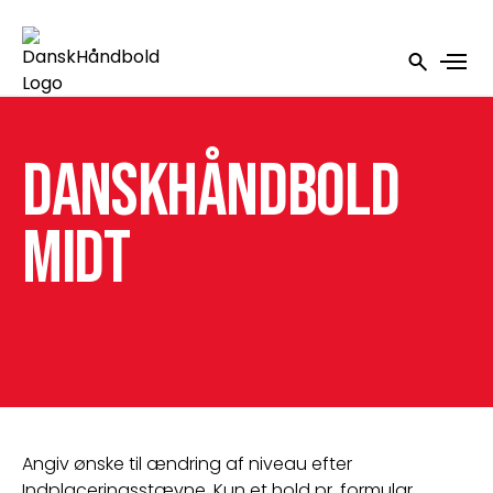
DanskHåndbold
Midt
Angiv ønske til ændring af niveau efter 
Indplaceringsstævne. Kun et hold pr. formular.