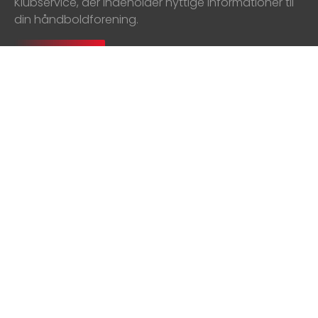
Klubservice, der indeholder nyttige informationer til
din håndboldforening.
Tilmeld
Kontakt medarbejder
Nyheder
Presse
Partnere
Designguide
Konkurrencebetingelser
GDPR
Kursusbetingelser
Håndboldpas
Vejledninger: HåndOffice og
Håndbold app
Kørselsbilag
Ledige stillinger
DanskHåndbold 2026
GDPR - Personoplysninger