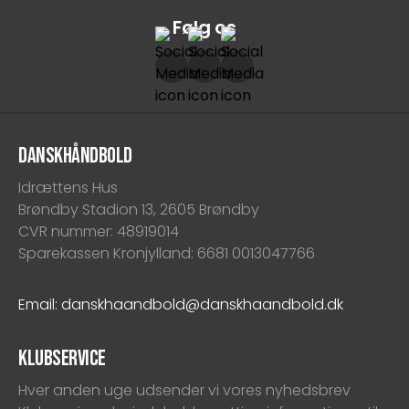
Følg os
DanskHåndbold
Idrættens Hus
Brøndby Stadion 13, 2605 Brøndby
CVR nummer: 48919014
Sparekassen Kronjylland: 6681 0013047766
Email: danskhaandbold@danskhaandbold.dk
Klubservice
Hver anden uge udsender vi vores nyhedsbrev