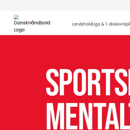
Landshold
Liga & 1. division
Spi
Sports
mental