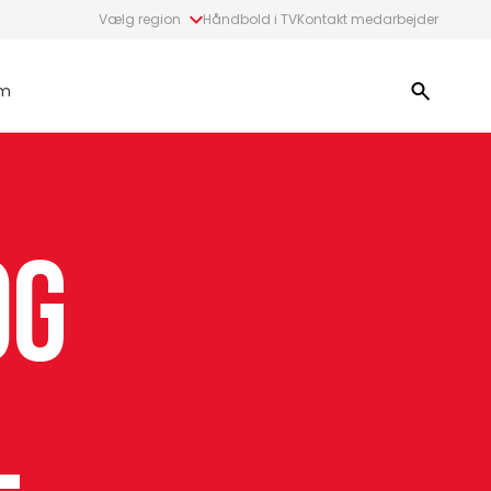
Vælg region
Håndbold i TV
Kontakt medarbejder
m
og
l