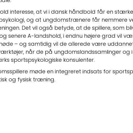
iale.
d interesse, at vi i dansk håndbold får en stærkere
sykologi, og at ungdomstrænere får nemmere ved
ningen. Det vil også betyde, at de spillere, som bliv
 senere A-landshold, i endnu højere grad vil være
 møde – og samtidig vil de allerede være uddannet 
værktøjer, når de på ungdomslandssamlinger og i 
s sportspsykologiske konsulenter.
msspillere møde en integreret indsats for sportsps
isk og fysisk træning.