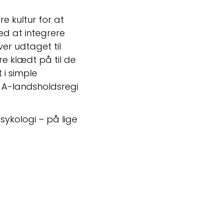
 kultur for at 
 at integrere 
er udtaget til 
 klædt på til de 
i simple 
A-landsholdsregi 
ykologi – på lige 