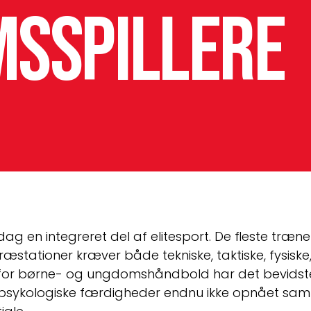
sspillere
dag en integreret del af elitesport. De ﬂeste træner
æstationer kræver både tekniske, taktiske, fysiske
for børne- og ungdomshåndbold har det bevidste
psykologiske færdigheder endnu ikke opnået sam