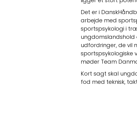
ligger et stort potent
Det er i DanskHåndbol
arbejde med sportsp
sportspsykologi i træ
ungdomslandshold og
udfordringer, de vil
sportspsykologiske 
møder Team Danmark
Kort sagt skal ungdo
fod med teknisk, takt