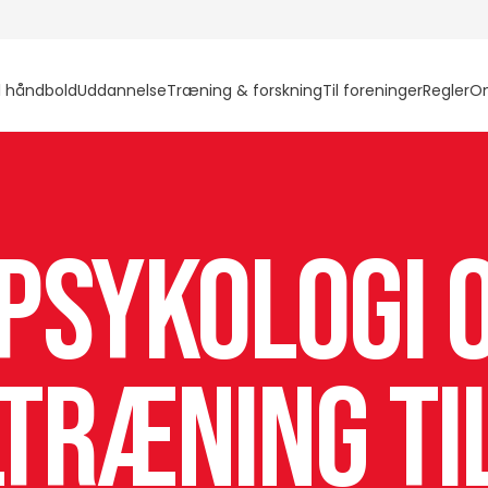
l håndbold
Uddannelse
Træning & forskning
Til foreninger
Regler
O
psykologi 
træning ti