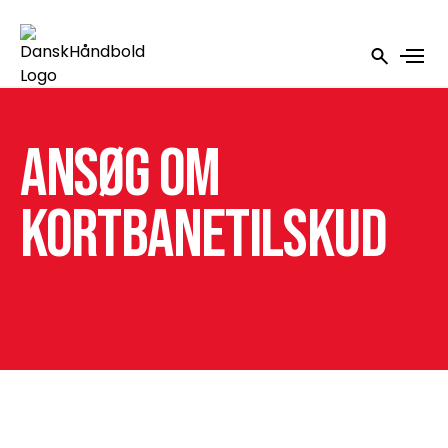
Ansøg om
kortbanetilskud