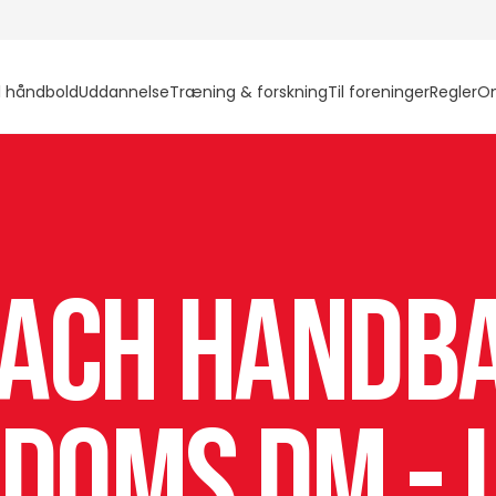
l håndbold
Uddannelse
Træning & forskning
Til foreninger
Regler
O
ach Handb
doms DM - 