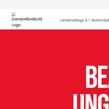
Landshold
Liga & 1. division
Spi
Be
Ung