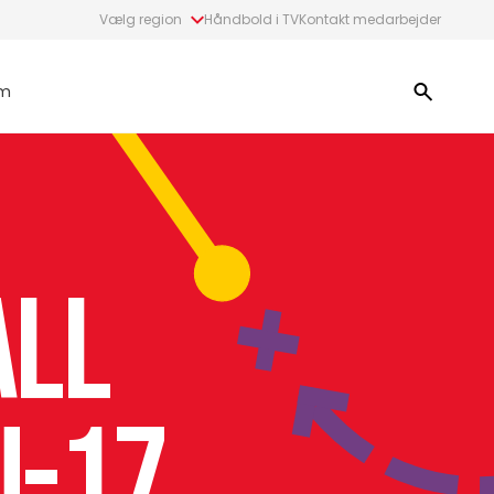
Vælg region
Håndbold i TV
Kontakt medarbejder
m
all
U-17