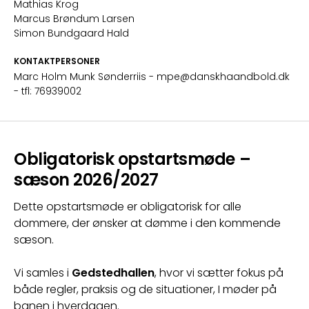
Mathias Krog
Marcus Brøndum Larsen
Simon Bundgaard Hald
KONTAKTPERSONER
Marc Holm Munk Sønderriis
- mpe@danskhaandbold.dk
- tfl: 76939002
Obligatorisk opstartsmøde –
sæson 2026/2027
Dette opstartsmøde er obligatorisk for alle 
dommere, der ønsker at dømme i den kommende 
sæson.
Vi samles i 
Gedstedhallen
, hvor vi sætter fokus på 
både regler, praksis og de situationer, I møder på 
banen i hverdagen.