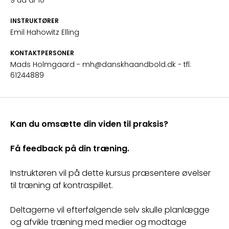
9 ud af 10
INSTRUKTØRER
Emil Hahowitz Elling
KONTAKTPERSONER
Mads Holmgaard
- mh@danskhaandbold.dk
- tfl:
61244889
Kan du omsætte din viden til praksis?
Få feedback på din træning.
Instruktøren vil på dette kursus præsentere øvelser 
til træning af kontraspillet.
Deltagerne vil efterfølgende selv skulle planlægge 
og afvikle træning med medier og modtage 